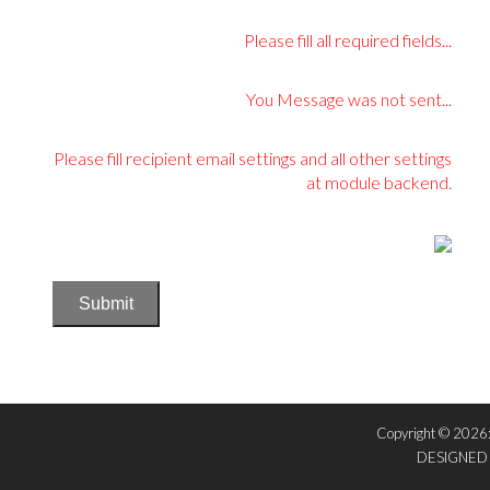
Please fill all required fields...
You Message was not sent...
Please fill recipient email settings and all other settings
at module backend.
Submit
Copyright © 2026
DESIGNED 