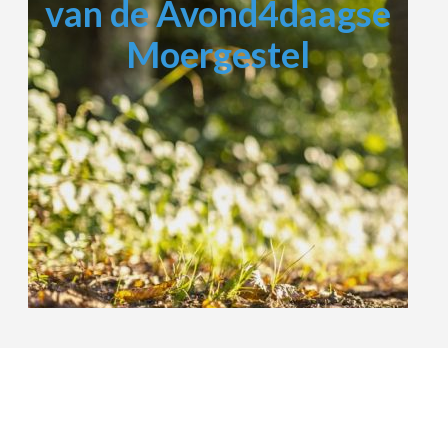
van de Avond4daagse
Moergestel