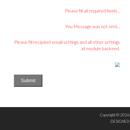
Please fill all required fields...
You Message was not sent...
Please fill recipient email settings and all other settings
at module backend.
Submit
Copyright © 2026
DESIGNED 